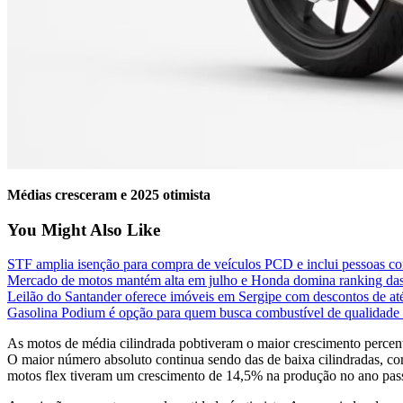
Médias cresceram e 2025 otimista
You Might Also Like
STF amplia isenção para compra de veículos PCD e inclui pessoas com
Mercado de motos mantém alta em julho e Honda domina ranking das
Leilão do Santander oferece imóveis em Sergipe com descontos de a
Gasolina Podium é opção para quem busca combustível de qualidade s
As motos de média cilindrada pobtiveram o maior crescimento percent
O maior número absoluto continua sendo das de baixa cilindradas, co
motos flex tiveram um crescimento de 14,5% na produção no ano pas