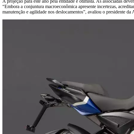
A projeção para este ano pela entidade é otimista. As associadas de
“Embora a conjuntura macroeconômica apresente incertezas, acreditam
manutenção e agilidade nos deslocamentos”, avaliou o presidente da 