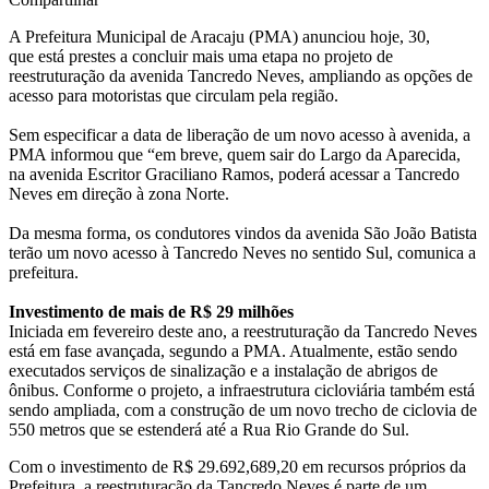
A Prefeitura
Municipal
de Aracaju
(PMA)
anunciou hoje, 30,
que está prestes a concluir mais uma etapa no projeto de
reestruturação da avenida Tancredo Neves, ampliando as opções de
acesso para motoristas que circulam pela região.
Sem especificar a data
de liberação de um novo acesso à avenida, a
PMA
informou que “
em
breve, quem sair do Largo da Aparecida,
na avenida Escritor Graciliano Ramos, poderá acessar a Tancredo
Neves em direção à zona Norte.
Da mesma forma, os condutores vindos da avenida São João Batista
terão um novo acesso à Tancredo Neves no sentido Sul
,
comunica
a
pref
eitura.
Investimento de mais de R$ 29 milhões
Iniciada em fevereiro deste ano, a reestruturação da Tancredo Neves
está em fase avançada, segundo a PMA. Atualmente, estão sendo
executados serviços de sinalização e a instalação de abrigos de
ônibus. Conforme o projeto, a infraestrutura cicloviária também está
sendo ampliada, com a construção de um novo trecho de ciclovia de
550 metros que se estenderá até a Rua Rio Grande do Sul.
Com o investimento de R$ 29.692,689,20 em recursos próprios da
Prefeitura, a reestruturação da Tancredo Neves é parte de um