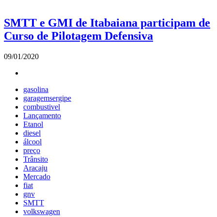
SMTT e GMI de Itabaiana participam de
Curso de Pilotagem Defensiva
09/01/2020
gasolina
garagemsergipe
combustivel
Lançamento
Etanol
diesel
álcool
preço
Trânsito
Aracaju
Mercado
fiat
gnv
SMTT
volkswagen