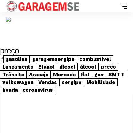
preço
gasolina
garagemsergipe
combustivel
Lançamento
Etanol
diesel
álcool
preço
Trânsito
Aracaju
Mercado
fiat
gnv
SMTT
volkswagen
Vendas
sergipe
Mobilidade
honda
coronavirus