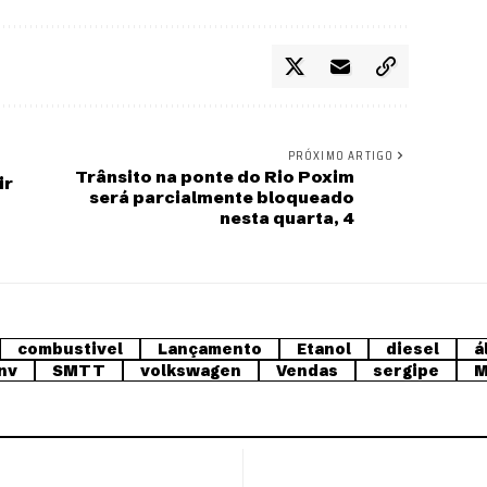
PRÓXIMO ARTIGO
Trânsito na ponte do Rio Poxim
ir
será parcialmente bloqueado
nesta quarta, 4
combustivel
Lançamento
Etanol
diesel
á
nv
SMTT
volkswagen
Vendas
sergipe
M