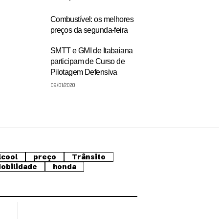
Combustível: os melhores
preços da segunda-feira
SMTT e GMI de Itabaiana
participam de Curso de
Pilotagem Defensiva
09/01/2020
lcool
preço
Trânsito
obilidade
honda