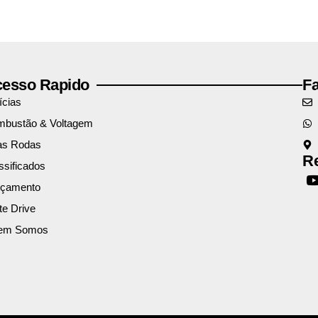
esso Rapido
F
ícias
bustão & Voltagem
as Rodas
Re
ssificados
nçamento
te Drive
em Somos