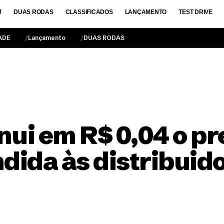
M
DUAS RODAS
CLASSIFICADOS
LANÇAMENTO
TEST DRIVE
ADE
Lançamento
DUAS RODAS
nui em R$ 0,04 o pr
dida às distribuid