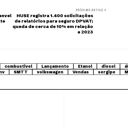
PRÓXIMO ARTIGO
anvel
HUSE registra 1.400 solicitações
ste
de relatórios para seguro DPVAT;
queda de cerca de 10% em relação
a 2023
combustivel
Lançamento
Etanol
diesel
á
nv
SMTT
volkswagen
Vendas
sergipe
M