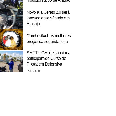
motociclista Jorge Aragão
Novo Kia Cerato 2.0 será
lançado esse sábado em
Aracaju
Combustível: os melhores
preços da segunda-feira
SMTT e GMI de Itabaiana
participam de Curso de
Pilotagem Defensiva
09/01/2020