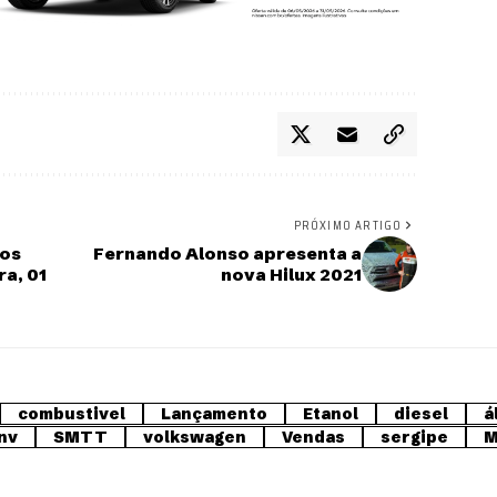
PRÓXIMO ARTIGO
ros
Fernando Alonso apresenta a
a, 01
nova Hilux 2021
combustivel
Lançamento
Etanol
diesel
á
nv
SMTT
volkswagen
Vendas
sergipe
M