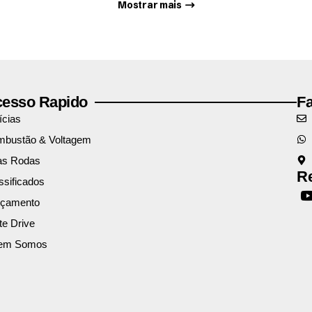
Mostrar mais
esso Rapido
F
ícias
bustão & Voltagem
as Rodas
Re
ssificados
nçamento
te Drive
em Somos