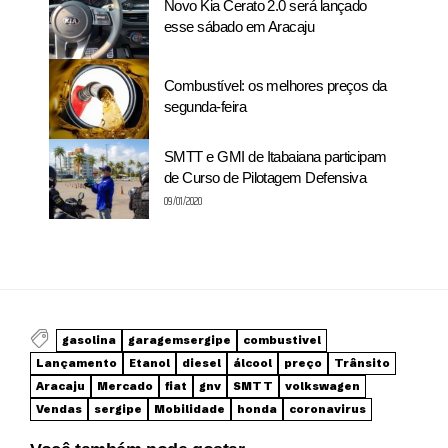
Novo Kia Cerato 2.0 será lançado
esse sábado em Aracaju
Combustível: os melhores preços da
segunda-feira
SMTT e GMI de Itabaiana participam
de Curso de Pilotagem Defensiva
09/01/2020
gasolina
garagemsergipe
combustivel
Lançamento
Etanol
diesel
álcool
preço
Trânsito
Aracaju
Mercado
fiat
gnv
SMTT
volkswagen
Vendas
sergipe
Mobilidade
honda
coronavirus