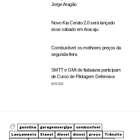
Jorge Aragão
Novo Kia Cerato 2.0 será lançado
esse sábado em Aracaju
Combustível: os melhores preços da
segunda-feira
SMTT e GMI de Itabaiana participam
de Curso de Pilotagem Defensiva
09/01/2020
gasolina
garagemsergipe
combustivel
Lançamento
Etanol
diesel
álcool
preço
Trânsito