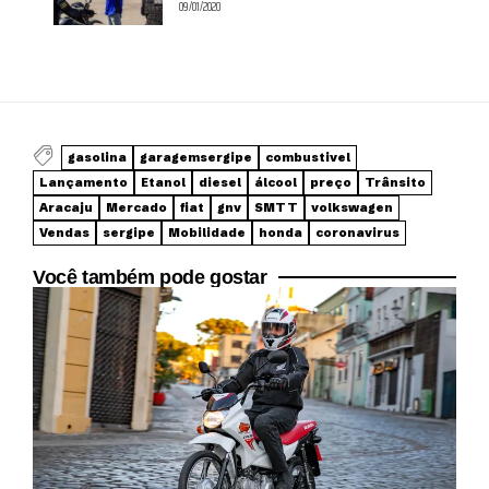
09/01/2020
gasolina
garagemsergipe
combustivel
Lançamento
Etanol
diesel
álcool
preço
Trânsito
Aracaju
Mercado
fiat
gnv
SMTT
volkswagen
Vendas
sergipe
Mobilidade
honda
coronavirus
Você também pode gostar