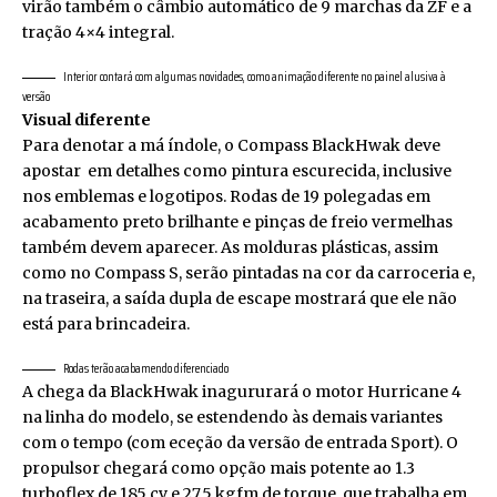
virão também o câmbio automático de 9 marchas da ZF e a
tração 4×4 integral.
Interior contará com algumas novidades, como animação diferente no painel alusiva à
versão
Visual diferente
Para denotar a má índole, o Compass BlackHwak deve
apostar em detalhes como pintura escurecida, inclusive
nos emblemas e logotipos. Rodas de 19 polegadas em
acabamento preto brilhante e pinças de freio vermelhas
também devem aparecer. As molduras plásticas, assim
como no Compass S, serão pintadas na cor da carroceria e,
na traseira, a saída dupla de escape mostrará que ele não
está para brincadeira.
Rodas terão acabamendo diferenciado
A chega da BlackHwak inagururará o motor Hurricane 4
na linha do modelo, se estendendo às demais variantes
com o tempo (com eceção da versão de entrada Sport). O
propulsor chegará como opção mais potente ao 1.3
turboflex de 185 cv e 27,5 kgfm de torque, que trabalha em