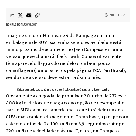
2 MIN LEITURA
RONALD DORIA
20/03/2024
Imagine o motor Hurricane 4 da Rampage em uma
embalagem de SUV. Isso vinha sendo especulado e está
muito próximo de acontecer no Jeep Compass, em uma
versão que se chamará BlackHawk. Consecutivamente
têm aparecido flagras do modelo com bem pouca
camuflagem (como os feitos pela página FCA Fan Brazil),
sendo que a versão deve estrar próximo mês.
Saída dupla de escape já indica que o BlackHawk será para alto desempenho
Obviamente a chegada do propulsor 2.0 turbo de 272 cv e
40,8 kgfm de torque chega como opção de desempenho
para o SUV da marca americana, o que fará dele um dos
SUVs mais rápidos do segmento. Como base, a picape com
este motor faz de 0 a 100 km/h em 6,9 segundos e atinge
220 km/h de velocidade máxima. E, claro, no Compass