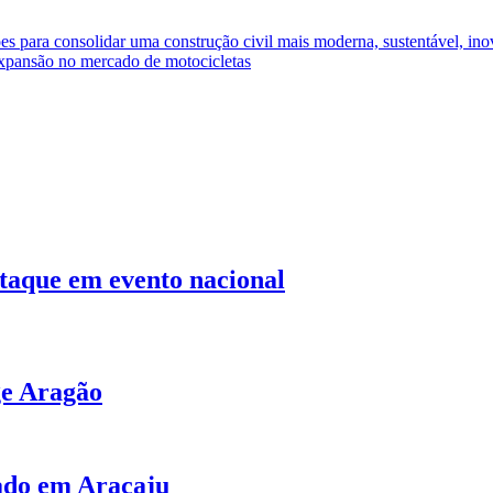
es para consolidar uma construção civil mais moderna, sustentável, ino
 expansão no mercado de motocicletas
staque em evento nacional
ge Aragão
bado em Aracaju