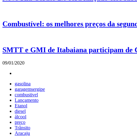
Combustível: os melhores preços da segund
SMTT e GMI de Itabaiana participam de C
09/01/2020
gasolina
garagemsergipe
combustivel
Lançamento
Etanol
diesel
álcool
preço
Trânsito
Aracaju