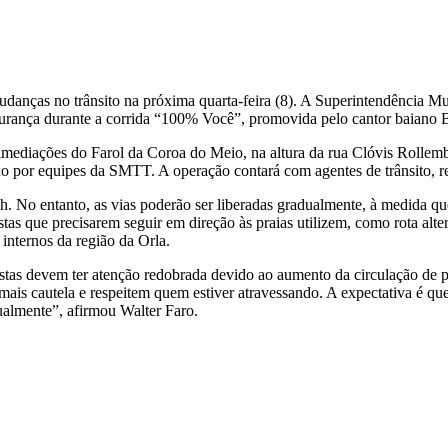
mudanças no trânsito na próxima quarta-feira (8). A Superintendência M
gurança durante a corrida “100% Você”, promovida pelo cantor baiano 
 imediações do Farol da Coroa do Meio, na altura da rua Clóvis Rolle
 por equipes da SMTT. A operação contará com agentes de trânsito, resp
10h. No entanto, as vias poderão ser liberadas gradualmente, à medida 
stas que precisarem seguir em direção às praias utilizem, como rota al
nternos da região da Orla.
tas devem ter atenção redobrada devido ao aumento da circulação de pe
 mais cautela e respeitem quem estiver atravessando. A expectativa é qu
dualmente”, afirmou Walter Faro.