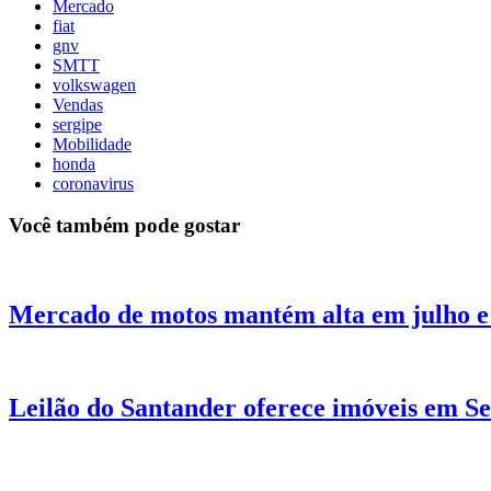
Mercado
fiat
gnv
SMTT
volkswagen
Vendas
sergipe
Mobilidade
honda
coronavirus
Você também pode gostar
Mercado de motos mantém alta em julho e
Leilão do Santander oferece imóveis em S