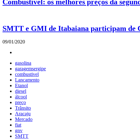
Combustível: os melhores preços da segund
SMTT e GMI de Itabaiana participam de C
09/01/2020
gasolina
garagemsergipe
combustivel
Lançamento
Etanol
diesel
álcool
preço
Trânsito
Aracaju
Mercado
fiat
gnv
SMTT