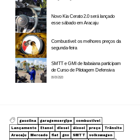
Novo Kia Cerato 2.0 será lançado
esse sábado em Aracaju
Combustível: os melhores preços da
segunda-feira
SMTT e GMI de Itabaiana participam
de Curso de Pilotagem Defensiva
09/01/2020
gasolina
garagemsergipe
combustivel
Lançamento
Etanol
diesel
álcool
preço
Trânsito
Aracaju
Mercado
fiat
gnv
SMTT
volkswagen