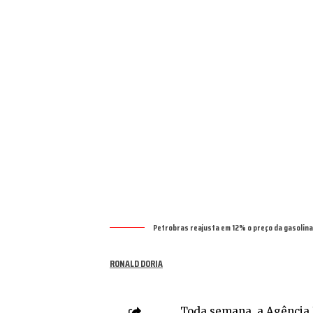
Petrobras reajusta em 12% o preço da gasolina 
RONALD DORIA
Toda semana, a Agência N