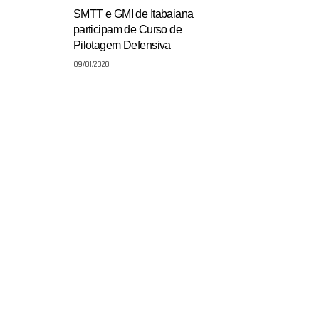
SMTT e GMI de Itabaiana
participam de Curso de
Pilotagem Defensiva
09/01/2020