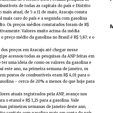
ustíveis de todas as capitais do país e Distrito
 mais atual, de 5 a 11 de maio, Aracaju consta
l mais caro do país e a segunda com gasolina
to. Os preços médios constatados foram de R$
M
ectivamente. Valores muito acima da média
o preço médio da gasolina no Brasil é R$ 5,87; e o
ia dos preços em Aracaju até chegar nesse
ipe acessou todas as pesquisas da ANP feitas em
e ter uma ideia de como os valores da gasolina e
i este ano, na primeira semana de janeiro, os
em postos de combustíveis eram R$ 4,01 para o
 gasolina – cerca de 20% a menos do que hoje para
ores atuais registrados pela ANP, avanço nos
ra o etanol e R$ 1,25 para a gasolina. Vale
duas primeiras semanas de janeiro deste ano,
oito capitais com gasolina mais em conta do país.