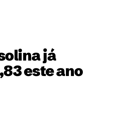
olina já
0,83 este ano