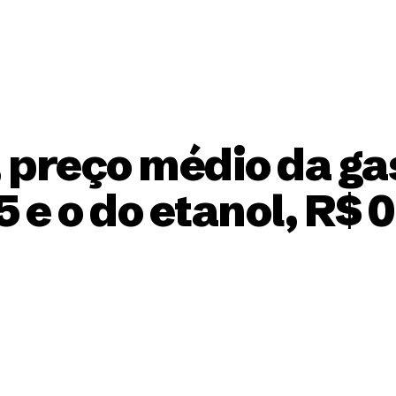
 preço médio da gas
5 e o do etanol, R$ 