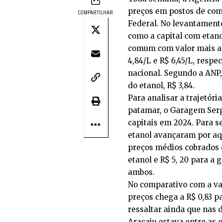
preços em postos de comb
COMPARTILHAR
Federal. No levantamento
como a capital com etano
comum com valor mais al
4,84/L e R$ 6,45/L, resp
nacional. Segundo a ANP, 
do etanol, R$ 3,84.
Para analisar a trajetór
patamar, o Garagem Serg
capitais em 2024. Para s
etanol avançaram por aqu
preços médios cobrados 
etanol e R$ 5, 20 para a
ambos.
No comparativo com a val
preços chega a R$ 0,83 pa
ressaltar ainda que nas 
Aracaju estava entre as 