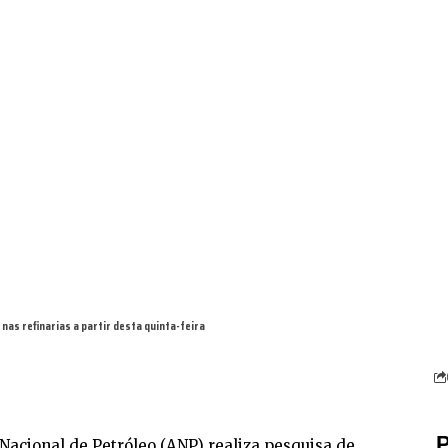
nas refinarias a partir desta quinta-feira
P
acional de Petróleo (ANP) realiza pesquisa de