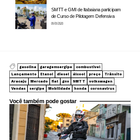
SMTT e GMI de Itabaiana participam
de Curso de Pilotagem Defensiva
09/01/2020
gasolina
garagemsergipe
combustivel
Lançamento
Etanol
diesel
álcool
preço
Trânsito
Aracaju
Mercado
fiat
gnv
SMTT
volkswagen
Vendas
sergipe
Mobilidade
honda
coronavirus
Você também pode gostar