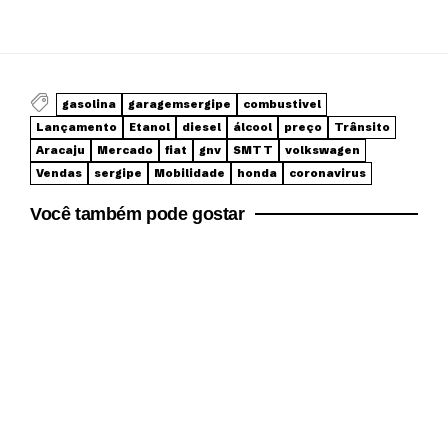
gasolina
garagemsergipe
combustivel
Lançamento
Etanol
diesel
álcool
preço
Trânsito
Aracaju
Mercado
fiat
gnv
SMTT
volkswagen
Vendas
sergipe
Mobilidade
honda
coronavirus
Você também pode gostar