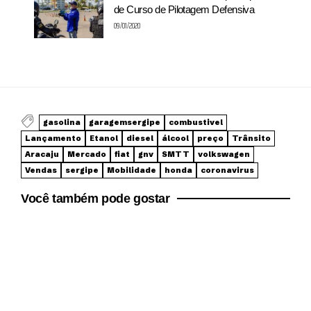
de Curso de Pilotagem Defensiva
09/01/2020
gasolina
garagemsergipe
combustivel
Lançamento
Etanol
diesel
álcool
preço
Trânsito
Aracaju
Mercado
fiat
gnv
SMTT
volkswagen
Vendas
sergipe
Mobilidade
honda
coronavirus
Você também pode gostar