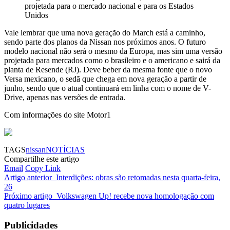
projetada para o mercado nacional e para os Estados
Unidos
Vale lembrar que uma nova geração do March está a caminho,
sendo parte dos planos da Nissan nos próximos anos. O futuro
modelo nacional não será o mesmo da Europa, mas sim uma versão
projetada para mercados como o brasileiro e o americano e sairá da
planta de Resende (RJ). Deve beber da mesma fonte que o novo
Versa mexicano, o sedã que chega em nova geração a partir de
junho, sendo que o atual continuará em linha com o nome de V-
Drive, apenas nas versões de entrada.
Com informações do site Motor1
TAGS
nissan
NOTÍCIAS
Compartilhe este artigo
Email
Copy Link
Artigo anterior
Interdições: obras são retomadas nesta quarta-feira,
26
Próximo artigo
Volkswagen Up! recebe nova homologação com
quatro lugares
Publicidades