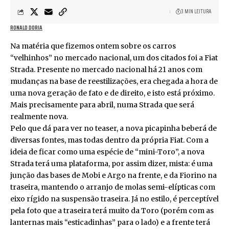
3 MIN LEITURA
RONALD DORIA
Na matéria que fizemos ontem sobre os carros
“velhinhos” no mercado nacional, um dos citados foi a Fiat
Strada. Presente no mercado nacional há 21 anos com
mudanças na base de reestilizações, era chegada a hora de
uma nova geração de fato e de direito, e isto está próximo.
Mais precisamente para abril, numa Strada que será
realmente nova.
Pelo que dá para ver no teaser, a nova picapinha beberá de
diversas fontes, mas todas dentro da própria Fiat. Com a
ideia de ficar como uma espécie de “mini-Toro”, a nova
Strada terá uma plataforma, por assim dizer, mista: é uma
junção das bases de Mobi e Argo na frente, e da Fiorino na
traseira, mantendo o arranjo de molas semi-elípticas com
eixo rígido na suspensão traseira. Já no estilo, é perceptível
pela foto que a traseira terá muito da Toro (porém com as
lanternas mais “esticadinhas” para o lado) e a frente terá