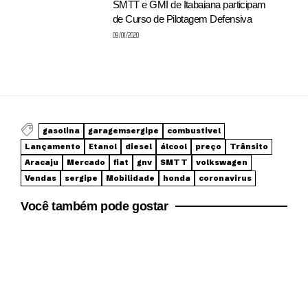
SMTT e GMI de Itabaiana participam
de Curso de Pilotagem Defensiva
09/01/2020
gasolina
garagemsergipe
combustivel
Lançamento
Etanol
diesel
álcool
preço
Trânsito
Aracaju
Mercado
fiat
gnv
SMTT
volkswagen
Vendas
sergipe
Mobilidade
honda
coronavirus
Você também pode gostar