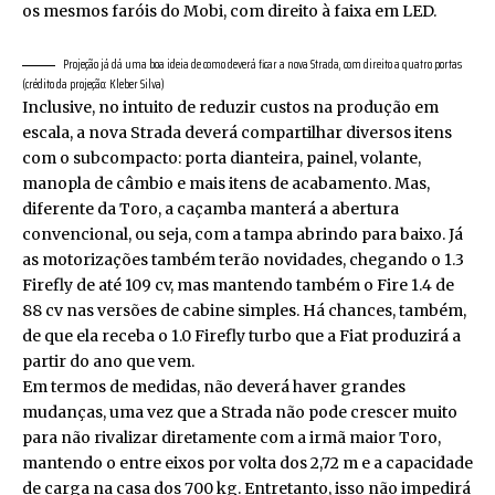
os mesmos faróis do Mobi, com direito à faixa em LED.
Projeção já dá uma boa ideia de como deverá ficar a nova Strada, com direito a quatro portas
(crédito da projeção: Kleber Silva)
Inclusive, no intuito de reduzir custos na produção em
escala, a nova Strada deverá compartilhar diversos itens
com o subcompacto: porta dianteira, painel, volante,
manopla de câmbio e mais itens de acabamento. Mas,
diferente da Toro, a caçamba manterá a abertura
convencional, ou seja, com a tampa abrindo para baixo. Já
as motorizações também terão novidades, chegando o 1.3
Firefly de até 109 cv, mas mantendo também o Fire 1.4 de
88 cv nas versões de cabine simples. Há chances, também,
de que ela receba o 1.0 Firefly turbo que a Fiat produzirá a
partir do ano que vem.
Em termos de medidas, não deverá haver grandes
mudanças, uma vez que a Strada não pode crescer muito
para não rivalizar diretamente com a irmã maior Toro,
mantendo o entre eixos por volta dos 2,72 m e a capacidade
de carga na casa dos 700 kg. Entretanto, isso não impedirá