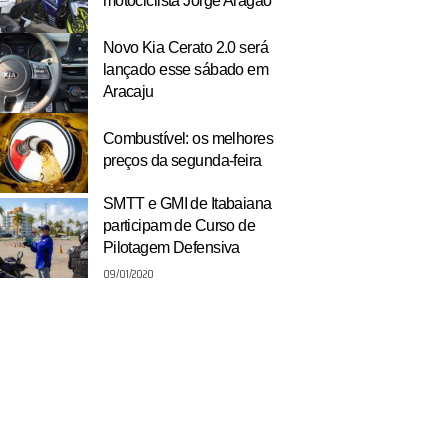
motociclista Jorge Aragão
Novo Kia Cerato 2.0 será
lançado esse sábado em
Aracaju
Combustível: os melhores
preços da segunda-feira
SMTT e GMI de Itabaiana
participam de Curso de
Pilotagem Defensiva
09/01/2020