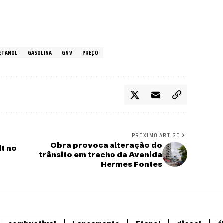
ETANOL
GASOLINA
GNV
PREÇO
PRÓXIMO ARTIGO
Obra provoca alteração do
t no
trânsito em trecho da Avenida
Hermes Fontes