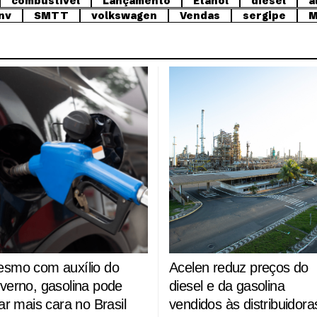
combustivel
Lançamento
Etanol
diesel
á
nv
SMTT
volkswagen
Vendas
sergipe
M
smo com auxílio do
Acelen reduz preços do
verno, gasolina pode
diesel e da gasolina
car mais cara no Brasil
vendidos às distribuidora