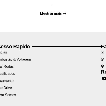
Mostrar mais
esso Rapido
F
ícias
bustão & Voltagem
as Rodas
Re
ssificados
nçamento
te Drive
em Somos