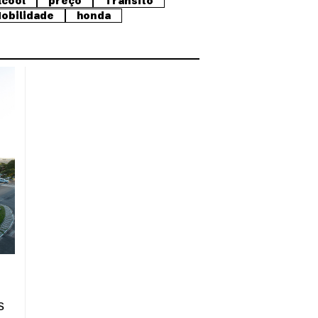
lcool
preço
Trânsito
obilidade
honda
s