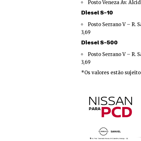
Posto Veneza Av. Alci
Diesel S-10
Posto Serrano V – R. S
3,69
Diesel S-500
Posto Serrano V – R. S
3,69
*Os valores estão sujeito