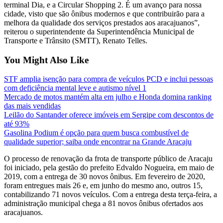
terminal Dia, e a Circular Shopping 2. É um avanço para nossa
cidade, visto que são ônibus modernos e que contribuirão para a
melhora da qualidade dos serviços prestados aos aracajuanos”,
reiterou o superintendente da Superintendência Municipal de
Transporte e Trânsito (SMTT), Renato Telles.
You Might Also Like
STF amplia isenção para compra de veículos PCD e inclui pessoas
com deficiência mental leve e autismo nível 1
Mercado de motos mantém alta em julho e Honda domina ranking
das mais vendidas
Leilão do Santander oferece imóveis em Sergipe com descontos de
até 93%
Gasolina Podium é opção para quem busca combustível de
qualidade superior; saiba onde encontrar na Grande Aracaju
O processo de renovação da frota de transporte público de Aracaju
foi iniciado, pela gestão do prefeito Edvaldo Nogueira, em maio de
2019, com a entrega de 30 novos ônibus. Em fevereiro de 2020,
foram entregues mais 26 e, em junho do mesmo ano, outros 15,
contabilizando 71 novos veículos. Com a entrega desta terça-feira, a
administração municipal chega a 81 novos ônibus ofertados aos
aracajuanos.