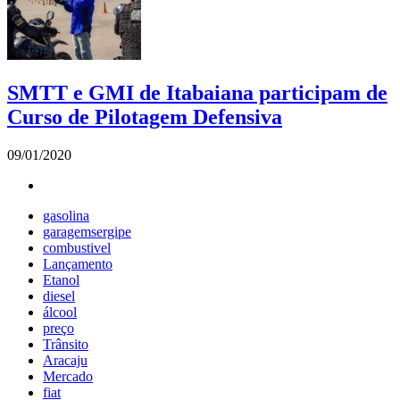
SMTT e GMI de Itabaiana participam de
Curso de Pilotagem Defensiva
09/01/2020
gasolina
garagemsergipe
combustivel
Lançamento
Etanol
diesel
álcool
preço
Trânsito
Aracaju
Mercado
fiat