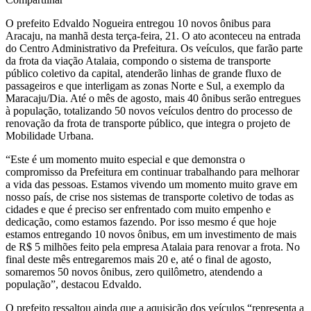
O prefeito Edvaldo Nogueira entregou 10 novos ônibus para
Aracaju, na manhã desta terça-feira, 21. O ato aconteceu na entrada
do Centro Administrativo da Prefeitura. Os veículos, que farão parte
da frota da viação Atalaia, compondo o sistema de transporte
público coletivo da capital, atenderão linhas de grande fluxo de
passageiros e que interligam as zonas Norte e Sul, a exemplo da
Maracaju/Dia. Até o mês de agosto, mais 40 ônibus serão entregues
à população, totalizando 50 novos veículos dentro do processo de
renovação da frota de transporte público, que integra o projeto de
Mobilidade Urbana.
“Este é um momento muito especial e que demonstra o
compromisso da Prefeitura em continuar trabalhando para melhorar
a vida das pessoas. Estamos vivendo um momento muito grave em
nosso país, de crise nos sistemas de transporte coletivo de todas as
cidades e que é preciso ser enfrentado com muito empenho e
dedicação, como estamos fazendo. Por isso mesmo é que hoje
estamos entregando 10 novos ônibus, em um investimento de mais
de R$ 5 milhões feito pela empresa Atalaia para renovar a frota. No
final deste mês entregaremos mais 20 e, até o final de agosto,
somaremos 50 novos ônibus, zero quilômetro, atendendo a
população”, destacou Edvaldo.
O prefeito ressaltou ainda que a aquisição dos veículos “representa a