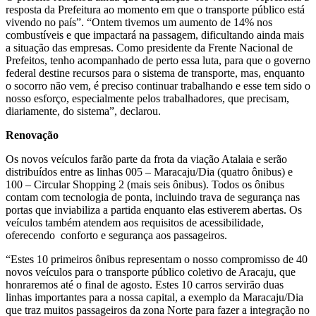
resposta da Prefeitura ao momento em que o transporte público está
vivendo no país”. “Ontem tivemos um aumento de 14% nos
combustíveis e que impactará na passagem, dificultando ainda mais
a situação das empresas. Como presidente da Frente Nacional de
Prefeitos, tenho acompanhado de perto essa luta, para que o governo
federal destine recursos para o sistema de transporte, mas, enquanto
o socorro não vem, é preciso continuar trabalhando e esse tem sido o
nosso esforço, especialmente pelos trabalhadores, que precisam,
diariamente, do sistema”, declarou.
Renovação
Os novos veículos farão parte da frota da viação Atalaia e serão
distribuídos entre as linhas 005 – Maracaju/Dia (quatro ônibus) e
100 – Circular Shopping 2 (mais seis ônibus). Todos os ônibus
contam com tecnologia de ponta, incluindo trava de segurança nas
portas que inviabiliza a partida enquanto elas estiverem abertas. Os
veículos também atendem aos requisitos de acessibilidade,
oferecendo conforto e segurança aos passageiros.
“Estes 10 primeiros ônibus representam o nosso compromisso de 40
novos veículos para o transporte público coletivo de Aracaju, que
honraremos até o final de agosto. Estes 10 carros servirão duas
linhas importantes para a nossa capital, a exemplo da Maracaju/Dia
que traz muitos passageiros da zona Norte para fazer a integração no