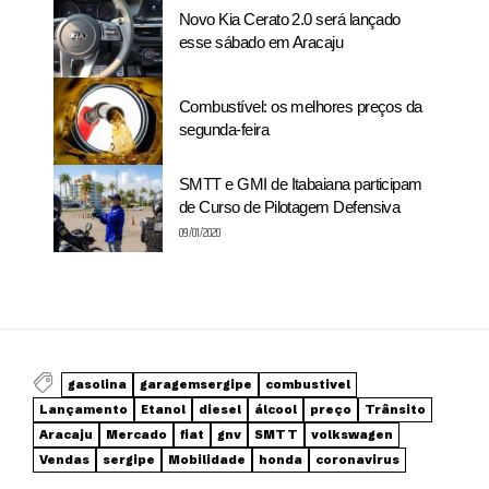
Novo Kia Cerato 2.0 será lançado
esse sábado em Aracaju
Combustível: os melhores preços da
segunda-feira
SMTT e GMI de Itabaiana participam
de Curso de Pilotagem Defensiva
09/01/2020
gasolina
garagemsergipe
combustivel
Lançamento
Etanol
diesel
álcool
preço
Trânsito
Aracaju
Mercado
fiat
gnv
SMTT
volkswagen
Vendas
sergipe
Mobilidade
honda
coronavirus