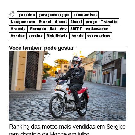
gasolina
garagemsergipe
combustivel
Lançamento
Etanol
diesel
álcool
preço
Trânsito
Aracaju
Mercado
fiat
gnv
SMTT
volkswagen
Vendas
sergipe
Mobilidade
honda
coronavirus
Você também pode gostar
Ranking das motos mais vendidas em Sergipe
tem domínio da Honda em julho