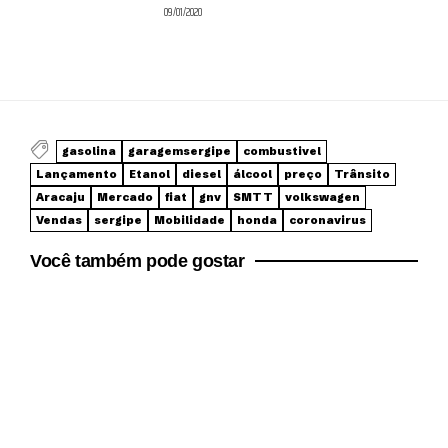
09/01/2020
gasolina
garagemsergipe
combustivel
Lançamento
Etanol
diesel
álcool
preço
Trânsito
Aracaju
Mercado
fiat
gnv
SMTT
volkswagen
Vendas
sergipe
Mobilidade
honda
coronavirus
Você também pode gostar