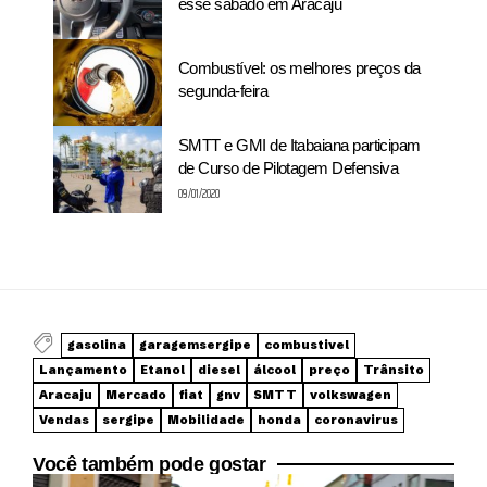
esse sábado em Aracaju
Combustível: os melhores preços da
segunda-feira
SMTT e GMI de Itabaiana participam
de Curso de Pilotagem Defensiva
09/01/2020
gasolina
garagemsergipe
combustivel
Lançamento
Etanol
diesel
álcool
preço
Trânsito
Aracaju
Mercado
fiat
gnv
SMTT
volkswagen
Vendas
sergipe
Mobilidade
honda
coronavirus
Você também pode gostar