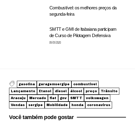
Combustível: os melhores preços da
segunda-feira
SMTT e GMI de Itabaiana participam
de Curso de Pilotagem Defensiva
09/01/2020
gasolina
garagemsergipe
combustivel
Lançamento
Etanol
diesel
álcool
preço
Trânsito
Aracaju
Mercado
fiat
gnv
SMTT
volkswagen
Vendas
sergipe
Mobilidade
honda
coronavirus
Você também pode gostar