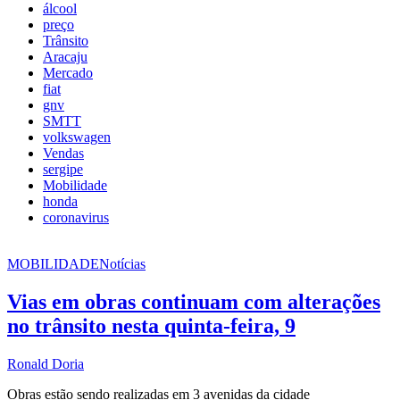
álcool
preço
Trânsito
Aracaju
Mercado
fiat
gnv
SMTT
volkswagen
Vendas
sergipe
Mobilidade
honda
coronavirus
MOBILIDADE
Notícias
Vias em obras continuam com alterações
no trânsito nesta quinta-feira, 9
Ronald Doria
Obras estão sendo realizadas em 3 avenidas da cidade