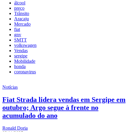
álcool
preço
Trânsito
Aracaju
Mercado
fiat
gnv
SMTT
volkswagen
Vendas
sergipe
Mobilidade
honda
coronavirus
Notícias
Fiat Strada lidera vendas em Sergipe em
outubro; Argo segue à frente no
acumulado do ano
Ronald Doria