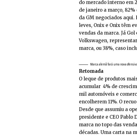
PELA
do mercado interno em 2
RETOMADA
de janeiro a março, 82%
DA
da GM negociados aqui.
VOLKS
leves, Onix e Onix têm 
vendas da marca. Já Gol 
Volkswagen, representa
marca, ou 38%, caso incl
Marca alemã fará uma nova ofensiv
Retomada
O leque de produtos mais
acumular 4% de crescime
mil automóveis e comerc
encolherem 11%. O recuo
Desde que assumiu a ope
presidente e CEO Pablo D
marca no topo das venda
décadas. Uma carta na 