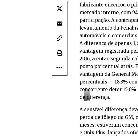
fabricante encerrou o pr
mercado interno, com 94,
participação. A contrapa
levantamento da Fenabra
automóveis e comerciais 
A diferença de apenas 1
vantagem registrada pel
2016, a então segunda co
ponto porcentual atrás.
vantagem da General Mot
percentuais — 18,3% cont
concorrente deter 15,6% 
de diferença.
GOL
E
A sensível diferença de
POLO
perda de fôlego da GM, c
SÃO
meses, estiveram concen
OS
“RESPONSÁVEIS”
e Onix Plus, lançados of