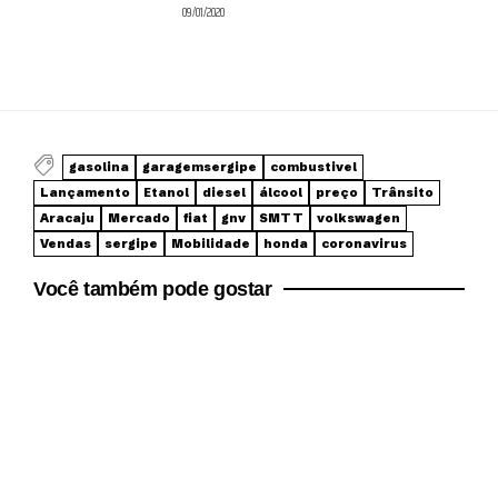
09/01/2020
gasolina
garagemsergipe
combustivel
Lançamento
Etanol
diesel
álcool
preço
Trânsito
Aracaju
Mercado
fiat
gnv
SMTT
volkswagen
Vendas
sergipe
Mobilidade
honda
coronavirus
Você também pode gostar