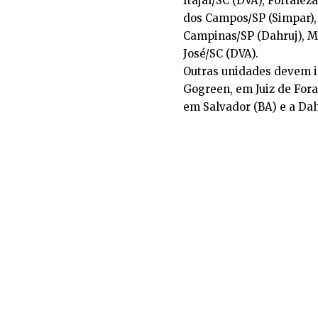
Itajaí/SC (DVA), Fortalez
dos Campos/SP (Simpar), V
Campinas/SP (Dahruj), M
José/SC (DVA).
Outras unidades devem i
Gogreen, em Juiz de Fora
em Salvador (BA) e a Dah