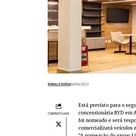
RONALD DORIA
04/01/2023
Está previsto para o se
concessionária BYD em Ar
COMPARTILHAR
foi nomeado e será resp
comercializará veículos 
“A nomeação do grupo Li