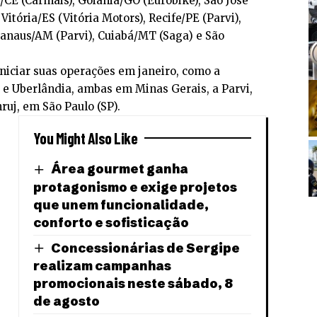
a/CE (Carmais), Goiânia/GO (Eurobike), São José
itória/ES (Vitória Motors), Recife/PE (Parvi),
anaus/AM (Parvi), Cuiabá/MT (Saga) e São
niciar suas operações em janeiro, como a
 e Uberlândia, ambas em Minas Gerais, a Parvi,
ruj, em São Paulo (SP).
You Might Also Like
Área gourmet ganha
protagonismo e exige projetos
que unem funcionalidade,
conforto e sofisticação
Concessionárias de Sergipe
realizam campanhas
promocionais neste sábado, 8
de agosto