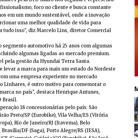
issionalismo, foco no cliente e busca constante
mos em um mundo sustentável, onde a inovação
rcionar uma melhor qualidade de vida para
 tudo isso”, diz Marcelo Lins, diretor Comercial
no segmento automotivo há 25 anos com algumas
incluindo algumas ligadas ao mercado premium.
el pela gestão da Hyundai Terra Santa.
de levar a marca para mais um estado do Nordeste
so com uma empresa experiente no mercado
o Linhares, é outro motivo para comemorar o
M
marca no país”, destaca Henrique Antunes,
 Brasil.
operação 18 concessionárias pelo país: São
irão Preto/SP (Eurobike), Vila Velha/ES (Vitória
vopa), Rio de Janeiro/RJ (Itavema), Belo
Brasília/DF (Saga), Porto Alegre/RS (IESA),