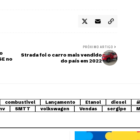
PRÓXIMO ARTIGO
ro
Strada foi o carro mais vendido
SE no
do país em 2022
combustivel
Lançamento
Etanol
diesel
á
nv
SMTT
volkswagen
Vendas
sergipe
M