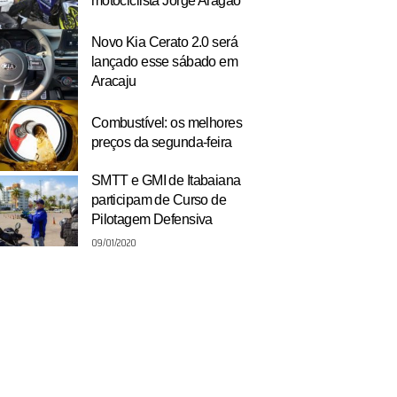
motociclista Jorge Aragão
Novo Kia Cerato 2.0 será
lançado esse sábado em
Aracaju
Combustível: os melhores
preços da segunda-feira
SMTT e GMI de Itabaiana
participam de Curso de
Pilotagem Defensiva
09/01/2020