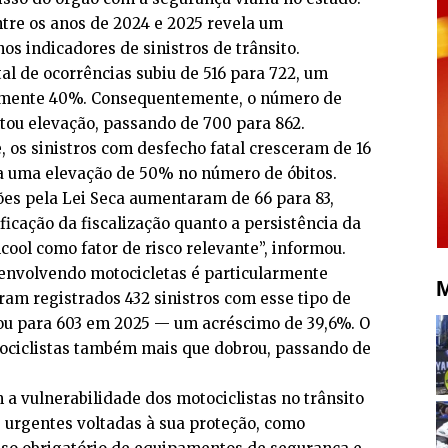
tre os anos de 2024 e 2025 revela um
os indicadores de sinistros de trânsito.
al de ocorrências subiu de 516 para 722, um
mente 40%. Consequentemente, o número de
ou elevação, passando de 700 para 862.
 os sinistros com desfecho fatal cresceram de 16
ta uma elevação de 50% no número de óbitos.
ções pela Lei Seca aumentaram de 66 para 83,
ificação da fiscalização quanto a persistência da
cool como fator de risco relevante”, informou.
 envolvendo motocicletas é particularmente
M
am registrados 432 sinistros com esse tipo de
tou para 603 em 2025 — um acréscimo de 39,6%. O
ociclistas também mais que dobrou, passando de
a vulnerabilidade dos motociclistas no trânsito
 urgentes voltadas à sua proteção, como