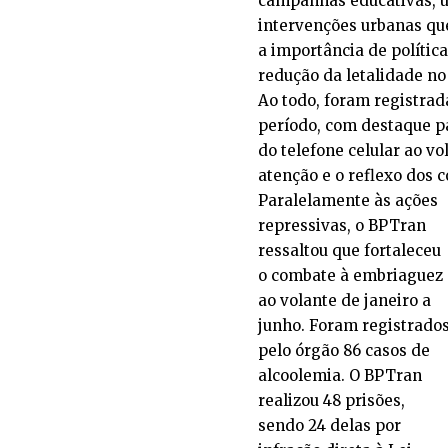
campanhas educativas, u
intervenções urbanas que
a importância de polític
redução da letalidade no
Ao todo, foram registrada
período, com destaque pa
do telefone celular ao 
atenção e o reflexo dos 
Paralelamente às ações
repressivas, o BPTran
ressaltou que fortaleceu
o combate à embriaguez
ao volante de janeiro a
junho. Foram registrado
pelo órgão 86 casos de
alcoolemia. O BPTran
realizou 48 prisões,
sendo 24 delas por