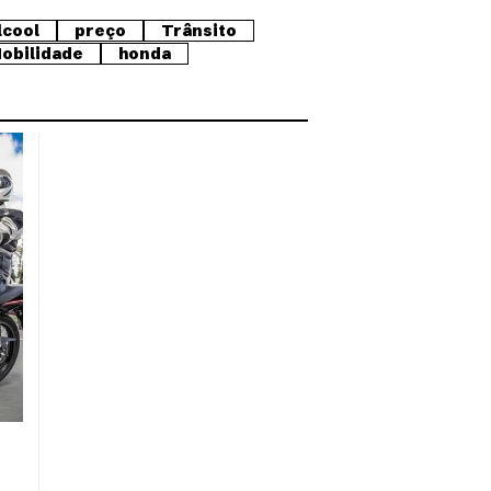
lcool
preço
Trânsito
obilidade
honda