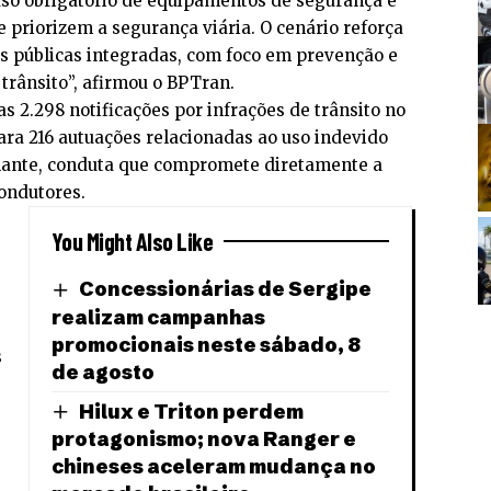
so obrigatório de equipamentos de segurança e
 priorizem a segurança viária. O cenário reforça
as públicas integradas, com foco em prevenção e
 trânsito”, afirmou o BPTran.
s 2.298 notificações por infrações de trânsito no
ra 216 autuações relacionadas ao uso indevido
volante, conduta que compromete diretamente a
condutores.
You Might Also Like
Concessionárias de Sergipe
realizam campanhas
promocionais neste sábado, 8
s
de agosto
Hilux e Triton perdem
protagonismo; nova Ranger e
chineses aceleram mudança no