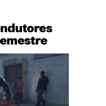
ondutores
 semestre