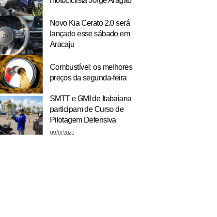
motociclista Jorge Aragão
Novo Kia Cerato 2.0 será
lançado esse sábado em
Aracaju
Combustível: os melhores
preços da segunda-feira
SMTT e GMI de Itabaiana
participam de Curso de
Pilotagem Defensiva
09/01/2020