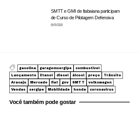
SMTT e GMI de Itabaiana participam
de Curso de Pilotagem Defensiva
09/01/2020
gasolina
garagemsergipe
combustivel
Lançamento
Etanol
diesel
álcool
preço
Trânsito
Aracaju
Mercado
fiat
gnv
SMTT
volkswagen
Vendas
sergipe
Mobilidade
honda
coronavirus
Você também pode gostar