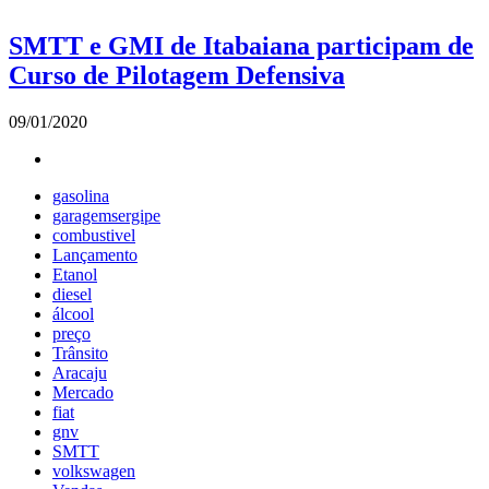
SMTT e GMI de Itabaiana participam de
Curso de Pilotagem Defensiva
09/01/2020
gasolina
garagemsergipe
combustivel
Lançamento
Etanol
diesel
álcool
preço
Trânsito
Aracaju
Mercado
fiat
gnv
SMTT
volkswagen