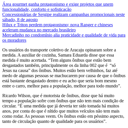
Área gourmet ganha protagonismo e exige projetos que unem
funcionalidade, conforto e sofisticação
Concessionárias de Sergipe realizam campanhas promocionais neste
sábado, 8 de agosto
Hilux e Triton perdem protagonismo; nova Ranger e chineses
aceleram mudança no mercado brasileiro
Mercadinho no condomínio alia praticidade e qualidade de vida para
os moradores
Os usuários do transporte coletivo de Aracaju opinaram sobre a
medida. A auxiliar de cozinha, Samara Eduarda disse que essa
medida é muito acertada. “Tem alguns ônibus que estão bem
desgastados também, principalmente os da linha 002 que é “só
Jesus na causa” dos ônibus. Muitos estão bem velhinhos, faz até
medo de algumas pessoas se machucarem por causa de que o ônibus
está bastante desgastado dentro e eu acho que seria bom mesmo
entre o carro, melhor para a população, melhor para todo mundo”.
Ricardo Wilson, que é motorista de ônibus, disse que há muito
tempo a população sofre com ônibus que não tem mais condição de
circular. “É uma medida que já deveria ter sido tomada há muitos
anos, por conta do que é nítido que muitos veículos não tem mais
como rodar. As pessoas veem. Os ônibus estão em péssimo aspecto,
tanto de circulação quanto de qualidade para os usuários”.