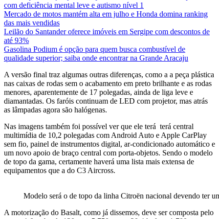
com deficiência mental leve e autismo nível 1
Mercado de motos mantém alta em julho e Honda domina ranking
das mais vendidas
Leilão do Santander oferece imóveis em Sergipe com descontos de
até 93%
Gasolina Podium é opção para quem busca combustível de
qualidade superior; saiba onde encontrar na Grande Aracaju
A versão final traz algumas outras diferenças, como a a peça plástica
nas caixas de rodas sem o acabamento em preto brilhante e as rodas
menores, aparentemente de 17 polegadas, ainda de liga leve e
diamantadas. Os faróis continuam de LED com projetor, mas atrás
as lâmpadas agora são halógenas.
Nas imagens também foi possível ver que ele terá terá central
multimídia de 10,2 polegadas com Android Auto e Apple CarPlay
sem fio, painel de instrumentos digital, ar-condicionado automático e
um novo apoio de braço central com porta-objetos. Sendo o modelo
de topo da gama, certamente haverá uma lista mais extensa de
equipamentos que a do C3 Aircross.
Modelo será o de topo da linha Citroën nacional devendo ter u
A motorização do Basalt, como já dissemos, deve ser composta pelo