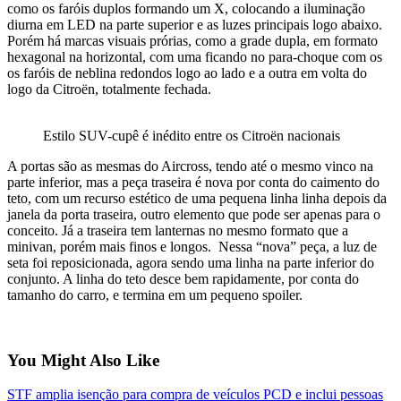
como os faróis duplos formando um X, colocando a iluminação
diurna em LED na parte superior e as luzes principais logo abaixo.
Porém há marcas visuais prórias, como a grade dupla, em formato
hexagonal na horizontal, com uma ficando no para-choque com os
os faróis de neblina redondos logo ao lado e a outra em volta do
logo da Citroën, totalmente fechada.
Estilo SUV-cupê é inédito entre os Citroën nacionais
A portas são as mesmas do Aircross, tendo até o mesmo vinco na
parte inferior, mas a peça traseira é nova por conta do caimento do
teto, com um recurso estético de uma pequena linha linha depois da
janela da porta traseira, outro elemento que pode ser apenas para o
conceito. Já a traseira tem lanternas no mesmo formato que a
minivan, porém mais finos e longos. Nessa “nova” peça, a luz de
seta foi reposicionada, agora sendo uma linha na parte inferior do
conjunto. A linha do teto desce bem rapidamente, por conta do
tamanho do carro, e termina em um pequeno spoiler.
You Might Also Like
STF amplia isenção para compra de veículos PCD e inclui pessoas