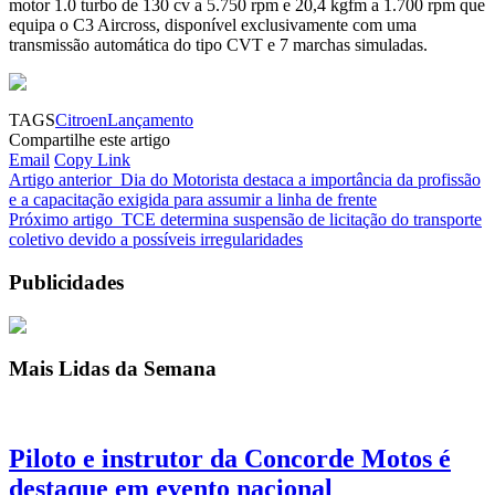
motor 1.0 turbo de 130 cv a 5.750 rpm e 20,4 kgfm a 1.700 rpm que
equipa o C3 Aircross, disponível exclusivamente com uma
transmissão automática do tipo CVT e 7 marchas simuladas.
TAGS
Citroen
Lançamento
Compartilhe este artigo
Email
Copy Link
Artigo anterior
Dia do Motorista destaca a importância da profissão
e a capacitação exigida para assumir a linha de frente
Próximo artigo
TCE determina suspensão de licitação do transporte
coletivo devido a possíveis irregularidades
Publicidades
Mais Lidas da Semana
Piloto e instrutor da Concorde Motos é
destaque em evento nacional