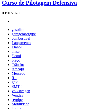
Curso de Pilotagem Defensiva
09/01/2020
gasolina
garagemsergipe
combustivel
Lançamento
Etanol
diesel
álcool
preço
Trânsito
Aracaju
Mercado
fiat
gnv
SMTT
volkswagen
Vendas
sergipe
Mobilidade
honda