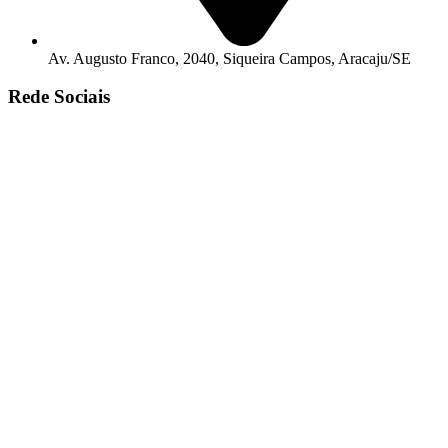
Av. Augusto Franco, 2040, Siqueira Campos, Aracaju/SE
Rede Sociais
© Copyright 2025. Todos os Direitos Reservados – Desenvolvido
Por
R2 Sites