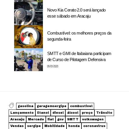
Novo Kia Cerato 2.0 será lançado
esse sábado em Aracaju
Combustível: os melhores preços da
segunda-feira
SMTT e GMI de Itabaiana participam
de Curso de Pilotagem Defensiva
09/01/2020
gasolina
garagemsergipe
combustivel
Lançamento
Etanol
diesel
álcool
preço
Trânsito
Aracaju
Mercado
fiat
gnv
SMTT
volkswagen
Vendas
sergipe
Mobilidade
honda
coronavirus