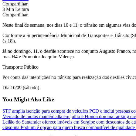
Compartilhar
3 Min Leitura
Compartilhar
Neste final de semana, nos dias 10 e 11, o trânsito em algumas vias do
Conforme a Superintendência Municipal de Transportes e Trânsito (SM
às 18h.
Já no domingo, 11, o desfile acontece no conjunto Augusto Franco, n
ruas H4 e Promotor Joaquim Valença.
Transporte Público
Por conta das interdições no trânsito para realização dos desfiles cívic
Dia 10/09 (sábado)
You Might Also Like
STF amplia isenção para compra de veículos PCD e inclui pessoas com
Mercado de motos mantém alta em julho e Honda domina ranking das
Leilão do Santander oferece imóveis em Sergipe com descontos de a
Gasolina Podium é opção para quem busca combustível de qualidade s