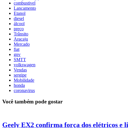
combustivel
Lançamento
Etanol
diesel
álcool
preço
Trânsito
Aracaju
Mercado
fiat
gnv
SMTT
volkswagen
Vendas
sergipe
Mobilidade
honda
coronavirus
Você também pode gostar
Geely EX2 confirma força dos elétricos e l