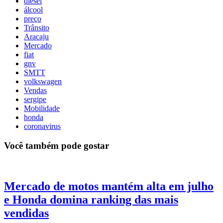
diesel
álcool
preço
Trânsito
Aracaju
Mercado
fiat
gnv
SMTT
volkswagen
Vendas
sergipe
Mobilidade
honda
coronavirus
Você também pode gostar
Mercado de motos mantém alta em julho
e Honda domina ranking das mais
vendidas