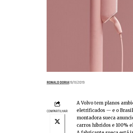
RONALD DORIA
19/11/2019
A Volvo tem planos ambi
eletrificados — e o Brasi
COMPARTILHAR
montadora sueca anuncio
carros híbridos e 100% e
A fabricante sueca está 