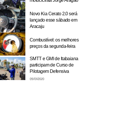
motociclista Jorge Aragão
Novo Kia Cerato 2.0 será
lançado esse sábado em
Aracaju
Combustível: os melhores
preços da segunda-feira
SMTT e GMI de Itabaiana
participam de Curso de
Pilotagem Defensiva
09/01/2020