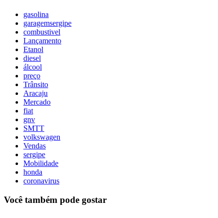
gasolina
garagemsergipe
combustivel
Lançamento
Etanol
diesel
álcool
preço
Trânsito
Aracaju
Mercado
fiat
gnv
SMTT
volkswagen
Vendas
sergipe
Mobilidade
honda
coronavirus
Você também pode gostar