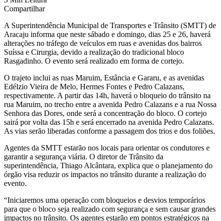
Compartilhar
A Superintendência Municipal de Transportes e Trânsito (SMTT) de
Aracaju informa que neste sábado e domingo, dias 25 e 26, haverá
alterações no tráfego de veículos em ruas e avenidas dos bairros
Suíssa e Cirurgia, devido a realização do tradicional bloco
Rasgadinho. O evento será realizado em forma de cortejo.
O trajeto inclui as ruas Maruim, Estância e Gararu, e as avenidas
Edélzio Vieira de Melo, Hermes Fontes e Pedro Calazans,
respectivamente. A partir das 14h, haverá o bloqueio do trânsito na
rua Maruim, no trecho entre a avenida Pedro Calazans e a rua Nossa
Senhora das Dores, onde será a concentração do bloco. O cortejo
sairá por volta das 15h e será encerrado na avenida Pedro Calazans.
As vias serão liberadas conforme a passagem dos trios e dos foliões.
Agentes da SMTT estarão nos locais para orientar os condutores e
garantir a segurança viária. O diretor de Trânsito da
superintendência, Thiago Alcântara, explica que o planejamento do
órgão visa reduzir os impactos no trânsito durante a realização do
evento.
“Iniciaremos uma operação com bloqueios e desvios temporários
para que o bloco seja realizado com segurança e sem causar grandes
impactos no trânsito. Os agentes estarão em pontos estratégicos na