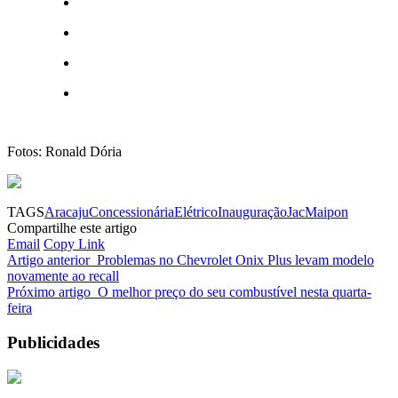
Fotos: Ronald Dória
TAGS
Aracaju
Concessionária
Elétrico
Inauguração
Jac
Maipon
Compartilhe este artigo
Email
Copy Link
Artigo anterior
Problemas no Chevrolet Onix Plus levam modelo
novamente ao recall
Próximo artigo
O melhor preço do seu combustível nesta quarta-
feira
Publicidades