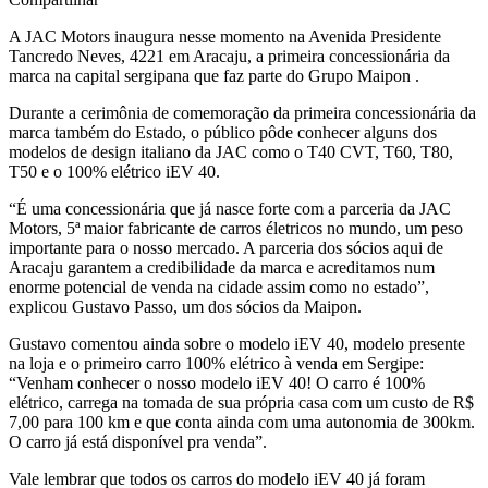
A JAC Motors inaugura nesse momento na Avenida Presidente
Tancredo Neves, 4221 em Aracaju, a primeira concessionária da
marca na capital sergipana que faz parte do Grupo Maipon .
Durante a cerimônia de comemoração da primeira concessionária da
marca também do Estado, o público pôde conhecer alguns dos
modelos de design italiano da JAC como o T40 CVT, T60, T80,
T50 e o 100% elétrico iEV 40.
“É uma concessionária que já nasce forte com a parceria da JAC
Motors, 5ª maior fabricante de carros életricos no mundo, um peso
importante para o nosso mercado. A parceria dos sócios aqui de
Aracaju garantem a credibilidade da marca e acreditamos num
enorme potencial de venda na cidade assim como no estado”,
explicou Gustavo Passo, um dos sócios da Maipon.
Gustavo comentou ainda sobre o modelo iEV 40, modelo presente
na loja e o primeiro carro 100% elétrico à venda em Sergipe:
“Venham conhecer o nosso modelo iEV 40! O carro é 100%
elétrico, carrega na tomada de sua própria casa com um custo de R$
7,00 para 100 km e que conta ainda com uma autonomia de 300km.
O carro já está disponível pra venda”.
Vale lembrar que todos os carros do modelo iEV 40 já foram