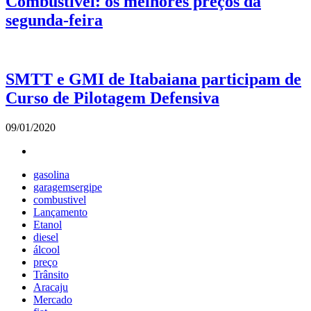
Combustível: os melhores preços da
segunda-feira
SMTT e GMI de Itabaiana participam de
Curso de Pilotagem Defensiva
09/01/2020
gasolina
garagemsergipe
combustivel
Lançamento
Etanol
diesel
álcool
preço
Trânsito
Aracaju
Mercado