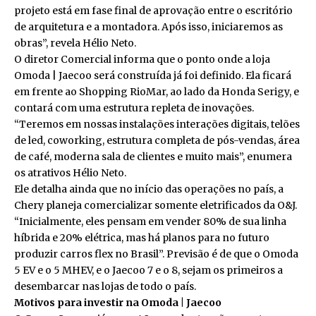
projeto está em fase final de aprovação entre o escritório
de arquitetura e a montadora. Após isso, iniciaremos as
obras”, revela Hélio Neto.
O diretor Comercial informa que o ponto onde a loja
Omoda | Jaecoo será construída já foi definido. Ela ficará
em frente ao Shopping RioMar, ao lado da Honda Serigy, e
contará com uma estrutura repleta de inovações.
“Teremos em nossas instalações interações digitais, telões
de led, coworking, estrutura completa de pós-vendas, área
de café, moderna sala de clientes e muito mais”, enumera
os atrativos Hélio Neto.
Ele detalha ainda que no início das operações no país, a
Chery planeja comercializar somente eletrificados da O&J.
“Inicialmente, eles pensam em vender 80% de sua linha
híbrida e 20% elétrica, mas há planos para no futuro
produzir carros flex no Brasil”. Previsão é de que o Omoda
5 EV e o 5 MHEV, e o Jaecoo 7 e o 8, sejam os primeiros a
desembarcar nas lojas de todo o país.
Motivos para investir na Omoda | Jaecoo