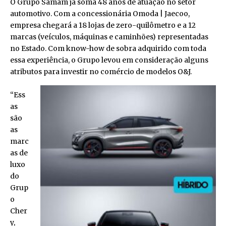
O Grupo Samam já soma 48 anos de atuação no setor
automotivo. Com a concessionária Omoda | Jaecoo,
empresa chegará a 18 lojas de zero-quilômetro e a 12
marcas (veículos, máquinas e caminhões) representadas
no Estado. Com know-how de sobra adquirido com toda
essa experiência, o Grupo levou em consideração alguns
atributos para investir no comércio de modelos O&J.
“Ess
as
são
as
marc
as de
luxo
do
Grup
o
Cher
y,