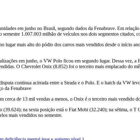
unidades em junho no Brasil, segundo dados da Fenabrave. Em relação 
o semestre 1.007.003 milhão de veículos nos dois segmentos citados,
no lugar mais alto do pódio dos carros mais vendidos desde o início
izações em junho, o VW Polo ficou em segundo lugar. Dessa vez, a Fia
ndidas. O Chevrolet Onix (8.852) foi o terceiro mais emplacado do mê
isputa continua acirrada entre a Strada e o Polo. E o hatch da VW levo
nço da Fenabrave
cerca de 13 mil vendas a menos, o Onix é o terceiro mais vendido do
(39.624); na sexta posição está o Fiat Mobi (32.240); na sétima, o T 
delos mais vendidos no semestre.
 deficiência mental leve e autismo nível 1