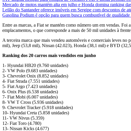
Mercado de motos mantém alta em julho e Honda domina ranking das
Leilão do Santander oferece imóveis em Sergipe com descontos de a
Gasolina Podium é opção para quem busca combustível de qualidade s
Entre as marcas, a Fiat se mantém como número um em vendas. Foi a 
emplacamentos, o que corresponde a mais de 50 mil unidades à frent
A terceira marca que mais vendeu automóveis e comerciais leves no pa
mil), Jeep (53,8 mil), Nissan (42.023), Honda (38,1 mil) e BYD (32,5
Ranking dos 20 carros mais vendidos em junho
1- Hyundai HB20 (9.760 unidades)
2- VW Polo (9.683 unidades)
3- Chevrolet Onix (8.852 unidades)
4- Fiat Strada (7.551 unidades)
5- Fiat Argo (7.423 unidades)
6- Onix Plus (6.538 unidades)
7- Fiat Mobi (6.007 unidades)
8- VW T Cross (5.936 unidades)
9- Chevrolet Tracker (5.918 unidades)
10- Hyundai Creta (5.858 unidades)
11- VW Nivus (5.359)
12- Fiat Toro (4.780)
13- Nissan Kicks (4.677)