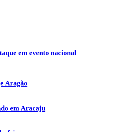
staque em evento nacional
ge Aragão
bado em Aracaju