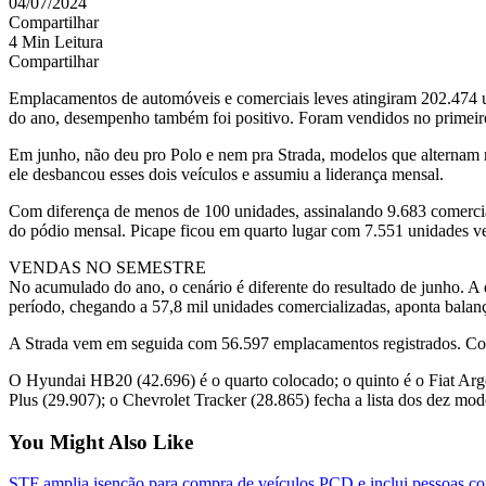
04/07/2024
Compartilhar
4 Min Leitura
Compartilhar
Emplacamentos de automóveis e comerciais leves atingiram 202.474 
do ano, desempenho também foi positivo. Foram vendidos no primeir
Em junho, não deu pro Polo e nem pra Strada, modelos que alternam 
ele desbancou esses dois veículos e assumiu a liderança mensal.
Com diferença de menos de 100 unidades, assinalando 9.683 comercial
do pódio mensal. Picape ficou em quarto lugar com 7.551 unidades ve
VENDAS NO SEMESTRE
No acumulado do ano, o cenário é diferente do resultado de junho. A d
período, chegando a 57,8 mil unidades comercializadas, aponta bala
A Strada vem em seguida com 56.597 emplacamentos registrados. Com 
O Hyundai HB20 (42.696) é o quarto colocado; o quinto é o Fiat Argo 
Plus (29.907); o Chevrolet Tracker (28.865) fecha a lista dos dez mo
You Might Also Like
STF amplia isenção para compra de veículos PCD e inclui pessoas com