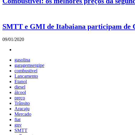
Combustível: os melhores preços da segund
SMTT e GMI de Itabaiana participam de C
09/01/2020
gasolina
garagemsergipe
combustivel
Lançamento
Etanol
diesel
álcool
preço
Trânsito
Aracaju
Mercado
fiat
gnv
SMTT