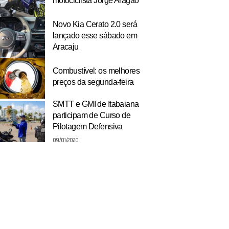
motociclista Jorge Aragão
Novo Kia Cerato 2.0 será
lançado esse sábado em
Aracaju
Combustível: os melhores
preços da segunda-feira
SMTT e GMI de Itabaiana
participam de Curso de
Pilotagem Defensiva
09/01/2020