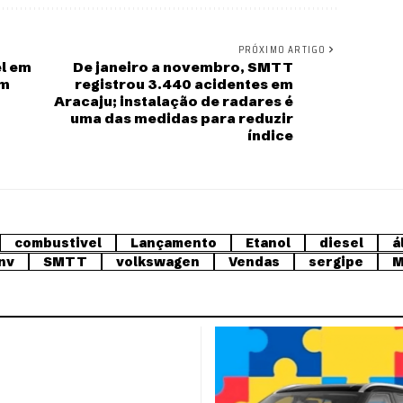
PRÓXIMO ARTIGO
el em
De janeiro a novembro, SMTT
em
registrou 3.440 acidentes em
Aracaju; instalação de radares é
uma das medidas para reduzir
índice
combustivel
Lançamento
Etanol
diesel
á
nv
SMTT
volkswagen
Vendas
sergipe
M