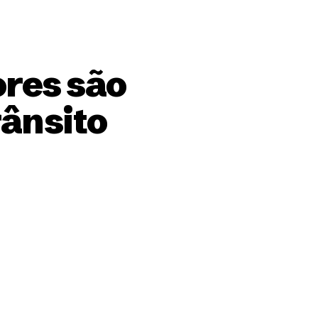
res são
rânsito