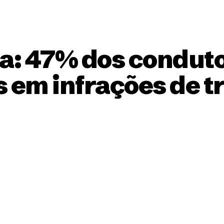
: 47% dos conduto
 em infrações de t