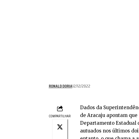
RONALD DORIA
12/12/2022
Dados da Superintendênc
de Aracaju apontam que 
COMPARTILHAR
Departamento Estadual d
autuados nos últimos doi
entanto, o que chama a a