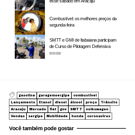
esse sábado em Aracaju
Combustível: os melhores preços da
segunda-feira
SMTT e GMI de Itabaiana participam
de Curso de Pilotagem Defensiva
09/01/2020
gasolina
garagemsergipe
combustivel
Lançamento
Etanol
diesel
álcool
preço
Trânsito
Aracaju
Mercado
fiat
gnv
SMTT
volkswagen
Vendas
sergipe
Mobilidade
honda
coronavirus
Você também pode gostar