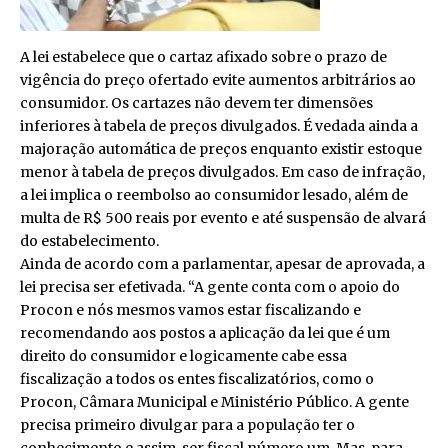
A lei estabelece que o cartaz afixado sobre o prazo de
vigência do preço ofertado evite aumentos arbitrários ao
consumidor. Os cartazes não devem ter dimensões
inferiores à tabela de preços divulgados. É vedada ainda a
majoração automática de preços enquanto existir estoque
menor à tabela de preços divulgados. Em caso de infração,
a lei implica o reembolso ao consumidor lesado, além de
multa de R$ 500 reais por evento e até suspensão de alvará
do estabelecimento.
Ainda de acordo com a parlamentar, apesar de aprovada, a
lei precisa ser efetivada. “A gente conta com o apoio do
Procon e nós mesmos vamos estar fiscalizando e
recomendando aos postos a aplicação da lei que é um
direito do consumidor e logicamente cabe essa
fiscalização a todos os entes fiscalizatórios, como o
Procon, Câmara Municipal e Ministério Público. A gente
precisa primeiro divulgar para a população ter o
conhecimento e assim, ser fiscal número um. Mas, para