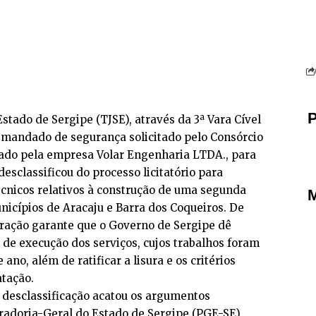
P
Estado de Sergipe (TJSE), através da 3ª Vara Cível
m mandado de segurança solicitado pelo Consórcio
rado pela empresa Volar Engenharia LTDA., para
desclassificou do processo licitatório para
écnicos relativos à construção de uma segunda
M
nicípios de Aracaju e Barra dos Coqueiros. De
eração garante que o Governo de Sergipe dê
 de execução dos serviços, cujos trabalhos foram
ano, além de ratificar a lisura e os critérios
atação.
 desclassificação acatou os argumentos
radoria-Geral do Estado de Sergipe (PGE-SE),