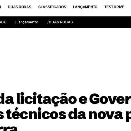
M
DUAS RODAS
CLASSIFICADOS
LANÇAMENTO
TEST DRIVE
ADE
Lançamento
DUAS RODAS
da licitação e Gove
 técnicos da nova 
rra