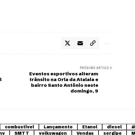
PRÓXIMO ARTIGO
Eventos esportivos alteram
l
trânsito na Orla da Atalaia e
bairro Santo Antônio neste
domingo, 9
combustivel
Lançamento
Etanol
diesel
á
nv
SMTT
volkswagen
Vendas
sergipe
M