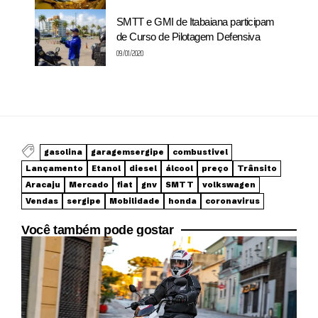
SMTT e GMI de Itabaiana participam
de Curso de Pilotagem Defensiva
09/01/2020
gasolina
garagemsergipe
combustivel
Lançamento
Etanol
diesel
álcool
preço
Trânsito
Aracaju
Mercado
fiat
gnv
SMTT
volkswagen
Vendas
sergipe
Mobilidade
honda
coronavirus
Você também pode gostar