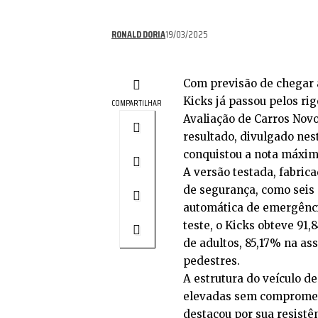
RONALD DORIA
19/03/2025
Com previsão de chegar 
Kicks já passou pelos ri
COMPARTILHAR
Avaliação de Carros Novo
resultado, divulgado nest
conquistou a nota máxima
A versão testada, fabric
de segurança, como seis
automática de emergência
teste, o Kicks obteve 91
de adultos, 85,17% na as
pedestres.
A estrutura do veículo d
elevadas sem compromete
destacou por sua resistê