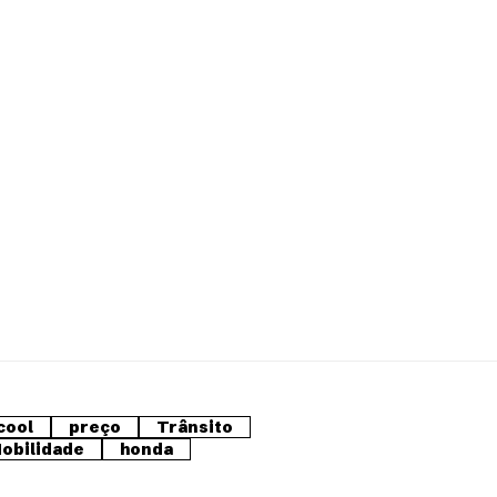
cool
preço
Trânsito
obilidade
honda