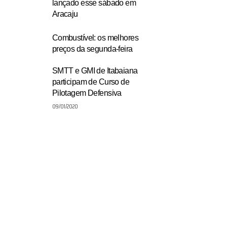
lançado esse sábado em
Aracaju
Combustível: os melhores
preços da segunda-feira
SMTT e GMI de Itabaiana
participam de Curso de
Pilotagem Defensiva
09/01/2020