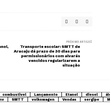
PRÓXIMO ARTIGO
anol,
Transporte escolar: SMTT de
Aracaju dá prazo de 30 dias para
permissionários com alvarás
vencidos regularizarem a
situação
combustivel
Lançamento
Etanol
diesel
ál
nv
SMTT
volkswagen
Vendas
sergipe
M