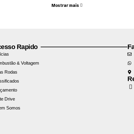
Mostrar mais
esso Rapido
F
ícias
bustão & Voltagem
as Rodas
Re
ssificados
nçamento
te Drive
em Somos