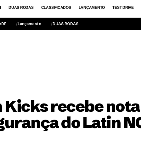
M
DUAS RODAS
CLASSIFICADOS
LANÇAMENTO
TEST DRIVE
ADE
Lançamento
DUAS RODAS
 Kicks recebe not
egurança do Latin 