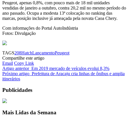
Peugeot, apenas 0,8%, com pouco mais de 18 mil unidades
vendidas de janeiro a outubro, contra 20,2 mil no mesmo período do
ano passado. Ocupa a modesta 13ª colocação no ranking das
marcas, posição inclusive já ameaçada pela novata Caoa Chery.
Com informações do Portal AutoIndústria
Fotos: Divulgação
TAGS
208
Hatch
Lançamento
Peugeot
Compartilhe este artigo
Email
Copy Link
Artigo anterior
Em 2019 mercado de veículos evolui 8,3%
Próximo artigo
Prefeitura de Aracaju cria linhas de ônibus e amplia
itinerários
Publicidades
Mais Lidas da Semana