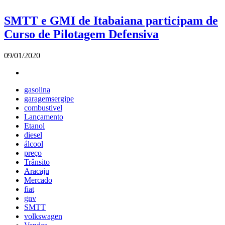
SMTT e GMI de Itabaiana participam de
Curso de Pilotagem Defensiva
09/01/2020
gasolina
garagemsergipe
combustivel
Lançamento
Etanol
diesel
álcool
preço
Trânsito
Aracaju
Mercado
fiat
gnv
SMTT
volkswagen