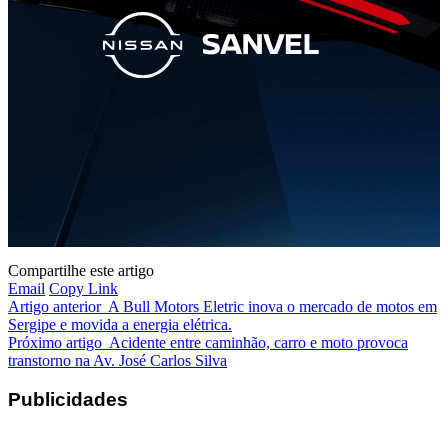
Compartilhe este artigo
Email
Copy Link
Artigo anterior
A Bull Motors Eletric inova o mercado de motos em
Sergipe e movida a energia elétrica.
Próximo artigo
Acidente entre caminhão, carro e moto provoca
transtorno na Av. José Carlos Silva
Publicidades